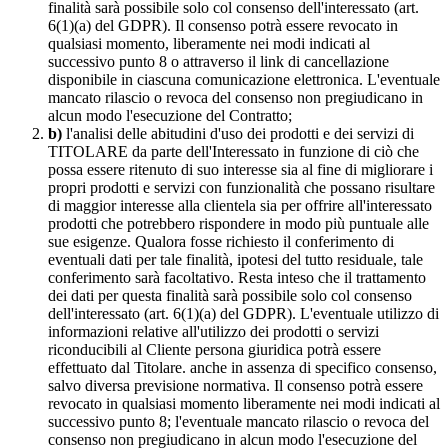
finalità sarà possibile solo col consenso dell'interessato (art.
6(1)(a) del GDPR). Il consenso potrà essere revocato in
qualsiasi momento, liberamente nei modi indicati al
successivo punto 8 o attraverso il link di cancellazione
disponibile in ciascuna comunicazione elettronica. L'eventuale
mancato rilascio o revoca del consenso non pregiudicano in
alcun modo l'esecuzione del Contratto;
b)
l'analisi delle abitudini d'uso dei prodotti e dei servizi di
TITOLARE da parte dell'Interessato in funzione di ciò che
possa essere ritenuto di suo interesse sia al fine di migliorare i
propri prodotti e servizi con funzionalità che possano risultare
di maggior interesse alla clientela sia per offrire all'interessato
prodotti che potrebbero rispondere in modo più puntuale alle
sue esigenze. Qualora fosse richiesto il conferimento di
eventuali dati per tale finalità, ipotesi del tutto residuale, tale
conferimento sarà facoltativo. Resta inteso che il trattamento
dei dati per questa finalità sarà possibile solo col consenso
dell'interessato (art. 6(1)(a) del GDPR). L'eventuale utilizzo di
informazioni relative all'utilizzo dei prodotti o servizi
riconducibili al Cliente persona giuridica potrà essere
effettuato dal Titolare. anche in assenza di specifico consenso,
salvo diversa previsione normativa. Il consenso potrà essere
revocato in qualsiasi momento liberamente nei modi indicati al
successivo punto 8; l'eventuale mancato rilascio o revoca del
consenso non pregiudicano in alcun modo l'esecuzione del