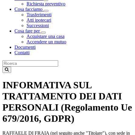
Visualizza menù di secondo livello
Richiesta preventivo
Cosa facciamo
Visualizza menù di secondo livello
Trasferimenti
Atti ipotecari
Successioni
Cosa fare per
Visualizza menù di secondo livello
Acquistare una casa
Accendere un mutuo
Documenti
Contatti
INFORMATIVA SUL
TRATTAMENTO DEI DATI
PERSONALI (Regolamento Ue
679/2016, GDPR)
RAFFAELE DI FRAIA (nel seguito anche "Titolare"), con sede in